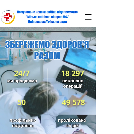
ЗБЕРЕЖЕМО ЗДОРОВ'Я
РА
ЗОМ
24/7
18 297
ми працюємо
виконано
операцій
50
49 578
профільних
проліковано
відділень
за рік