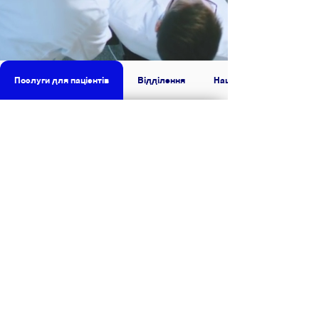
Послуги для пацієнтів
Відділення
Наша лікарня