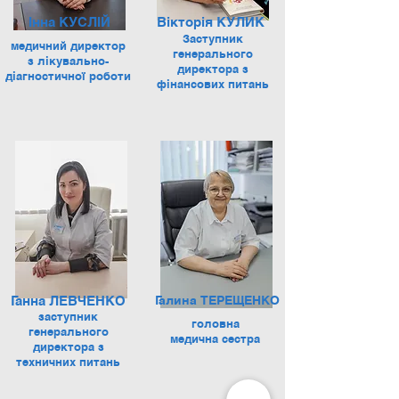
Інна КУСЛІЙ
Вікторія КУЛИК
Заступник
медичний директор
генерального
з лікувально-
директора з
діагностичної роботи
фінансових питань
Ганна ЛЕВЧЕНКО
Галина ТЕРЕЩЕНКО
заступник
головна
генерального
медична сестра
директора з
техничних питань