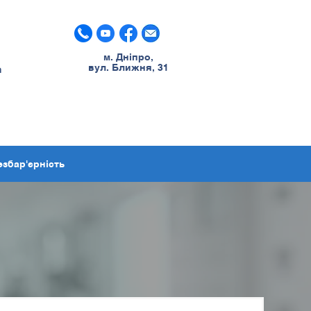
м. Дніпро,
вул. Ближня, 31
m
езбар'єрність