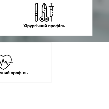
Хірургічний профіль
ичний профіль