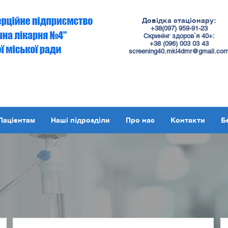
Довідка стаціонару:
+38(097) 959-91-23
Скринінг здоров`я 40+:
+38 (
096
) 003 03 43
screening40.mkl4dmr@gmail.co
Пацієнтам
Наші підрозділи
Про нас
Контакти
Б