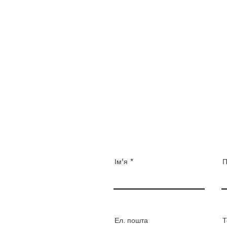
Ім'я
П
Ел. пошта
Т