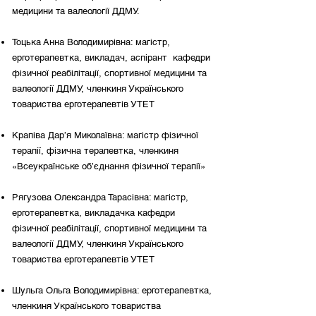
медицини та валеології ДДМУ.
Тоцька Анна Володимирівна: магістр,
ерготерапевтка, викладач, аспірант кафедри
фізичної реабілітації, спортивної медицини та
валеології ДДМУ, членкиня Українського
товариства ерготерапевтів УТЕТ
Крапіва Дар’я Миколаївна: магістр фізичної
терапії, фізична терапевтка, членкиня
«Всеукраїнське об’єднання фізичної терапії»
Рягузова Олександра Тарасівна: магістр,
ерготерапевтка, викладачка кафедри
фізичної реабілітації, спортивної медицини та
валеології ДДМУ, членкиня Українського
товариства ерготерапевтів УТЕТ
Шульга Ольга Володимирівна: ерготерапевтка,
членкиня Українського товариства