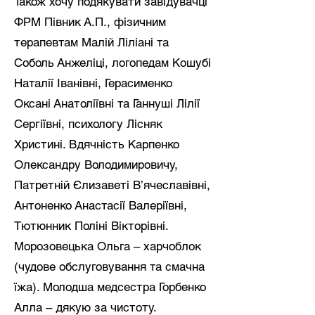
Також хочу подякувати завідувачці
ФРМ Півник А.П., фізичним
терапевтам Малій Ліліані та
Соболь Анжеліці, логопедам Кошубі
Наталії Іванівні, Герасименко
Оксані Анатоліївні та Ганнуші Лілії
Сергіївні, психологу Лісняк
Христині. Вдячність Карпенко
Олександру Володимировичу,
Патретній Єлизаветі В’ячеславівні,
Антоненко Анастасії Валеріївні,
Тютюнник Поліні Вікторівні.
Морозовецька Ольга – харчоблок
(чудове обслуговування та смачна
їжа). Молодша медсестра Горбенко
Алла – дякую за чистоту.