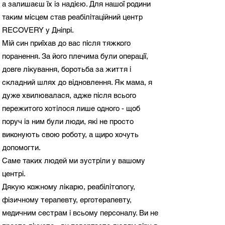
а залишаєш їх із надією. Для нашої родини
таким місцем став реабілітаційний центр
RECOVERY у Дніпрі.
Мій син приїхав до вас після тяжкого
поранення. За його плечима були операції,
довге лікування, боротьба за життя і
складний шлях до відновлення. Як мама, я
дуже хвилювалася, адже після всього
пережитого хотілося лише одного - щоб
поруч із ним були люди, які не просто
виконують свою роботу, а щиро хочуть
допомогти.
Саме таких людей ми зустріли у вашому
центрі.
Дякую кожному лікарю, реабілітологу,
фізичному терапевту, ерготерапевту,
медичним сестрам і всьому персоналу. Ви не