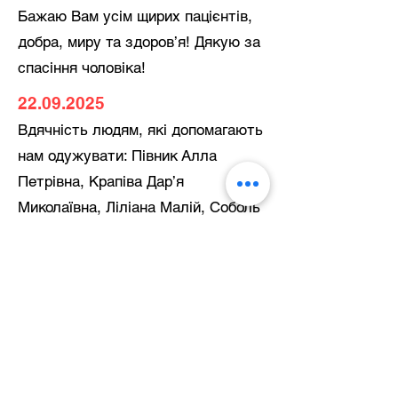
Бажаю Вам усім щирих пацієнтів,
добра, миру та здоров’я! Дякую за
спасіння чоловіка!
22.09.2025
Вдячність людям, які допомагають
нам одужувати: Півник Алла
Петрівна, Крапіва Дар’я
Миколаївна, Ліліана Малій, Соболь
Анжеліка Андріївна, Анастасія
Антоненко, Поліна Тютюнник.
11.06.2025
Шелест В.Я.
Щиро дякую всім працівникам
реабілітаційного відділення: