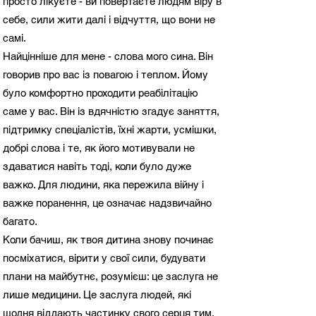
просто лікуєте - ви повертаєте людям віру в
себе, сили жити далі і відчуття, що вони не
самі.
Найцінніше для мене - слова мого сина. Він
говорив про вас із повагою і теплом. Йому
було комфортно проходити реабілітацію
саме у вас. Він із вдячністю згадує заняття,
підтримку спеціалістів, їхні жарти, усмішки,
добрі слова і те, як його мотивували не
здаватися навіть тоді, коли було дуже
важко. Для людини, яка пережила війну і
важке поранення, це означає надзвичайно
багато.
Коли бачиш, як твоя дитина знову починає
посміхатися, вірити у свої сили, будувати
плани на майбутнє, розумієш: це заслуга не
лише медицини. Це заслуга людей, які
щодня віддають частинку свого серця тим,