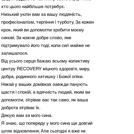
хто цього найбільше потребує.
Низький уклін вам за вашу людяність,
професіоналізм, терпіння і турботу. За кожен
крок, який ви допомогли зробити моєму
синові. За кожне добре слово, яке
підтримувало його тоді, коли сил майже не
залишалося.
Від усього серця бажаю всьому колективу
центру RECOVERY міцного здоров'я, миру,
добра, родинного затишку і Божої опіки.
Нехай у ваших домівках завжди панують
щастя і спокій, а вдячність людей, яким ви
допомогли, зігріває вас так само, як ваша
доброта зігріває їх.
Дякую вам за мого сина.
Я знаю, що попереду у мого сина ще довгий
шлях відновлення. Але сьогодні я вже не