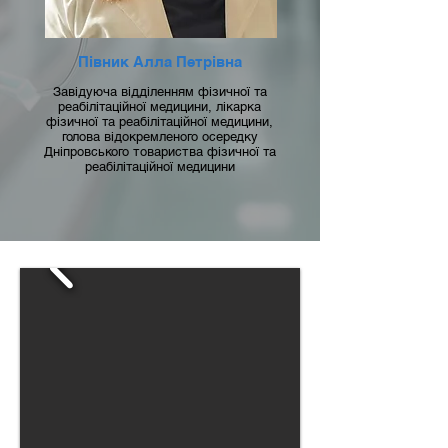
Півник Алла Петрівна
Завідуюча відділенням фізичної та
реабілітаційної медицини, лікарка
фізичної та реабілітаційної медицини,
голова відокремленого осередку
Дніпровського товариства фізичної та
реабілітаційної медицини