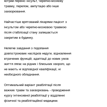
котрий переніс інсульт, черепно-мозкову
травму, перелом, ампутацію або інше
захворювання.
Найчастіше врятований лікарями пацієнт з
інсультом або черепно-мозковою травмою
після стабілізації стану залишається
закритим в будинку.
Нелегке завдання з подолання
довгострокових наслідків недуги, відновлення
втрачених функцій, адаптації до нових умов
життя лягає на рідних і близьких хворого, що
не мають ні відповідної кваліфікації, ні
необхідного обладнання.
Оптимальний варіант реабілітації після
важких травм та захворювань - проходження
курсу інтенсивної реабілітації у відділенні
фізичної та реабілітаційної медицини.