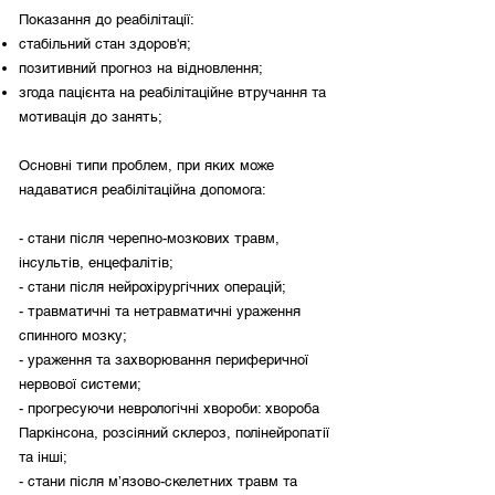
Показання до реабілітації:
стабільний стан здоров'я;
позитивний прогноз на відновлення;
згода пацієнта на реабілітаційне втручання та
мотивація до занять;
Основні типи проблем, при яких може
надаватися реабілітаційна допомога:
- стани після черепно-мозкових травм,
інсультів, енцефалітів;
- стани після нейрохірургічних операцій;
- травматичні та нетравматичні ураження
спинного мозку;
- ураження та захворювання периферичної
нервової системи;
- прогресуючи неврологічні хвороби: хвороба
Паркінсона, розсіяний склероз, полінейропатії
та інші;
- стани після м’язово-скелетних травм та