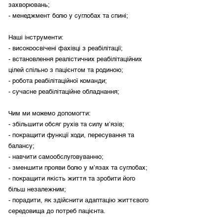
захворювань;
- менеджмент болю у суглобах та спині;
Наші інструменти:
- високоосвічені фахівці з реабілітації;
- встановлення реалістичних реабілітаційних
цілей спільно з пацієнтом та родиною;
- робота реабілітаційної команди;
- сучасне реабілітаційне обладнання;
Чим ми можемо допомогти:
- збільшити обсяг рухів та силу м’язів;
- покращити функції ходи, пересування та
балансу;
- навчити самообслуговуванню;
- зменшити прояви болю у м’язах та суглобах;
- покращити якість життя та зробити його
більш незалежним;
- порадити, як здійснити адаптацію життєвого
середовища до потреб пацієнта.