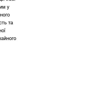
им у
йного
сть та
ної
ичайного