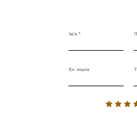
Ім'я
П
Ел. пошта
Т