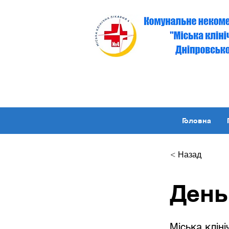
Головна
< Назад
День
Міська клін