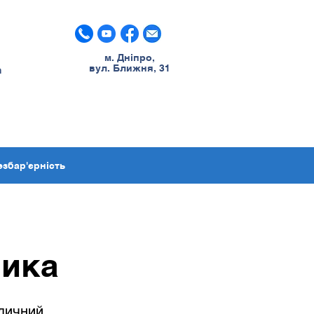
м. Дніпро,
вул. Ближня, 31
m
езбар'єрність
ника
едичний