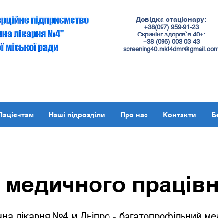
Довідка стаціонару:
+38(097) 959-91-23
Скринінг здоров`я 40+:
+38 (
096
) 003 03 43
screening40.mkl4dmr@gmail.co
Пацієнтам
Наші підрозділи
Про нас
Контакти
Б
 медичного праців
ічна лікарня №4 м.Дніпро - багатопрофільний м