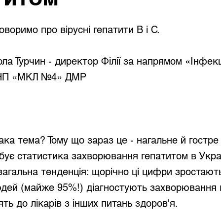
оворимо про вірусні гепатити В і С.
ла Турчин - директор Філії за напрямом «Інфекц
КНП «МКЛ №4» ДМР
ака тема? Тому що зараз це - нагальне й гостре
рбує статистика захворювання гепатитом в Украї
загальна тенденція: щорічно ці цифри зростають
юдей (майже 95%!) діагностують захворювання 
ть до лікарів з інших питань здоров'я.