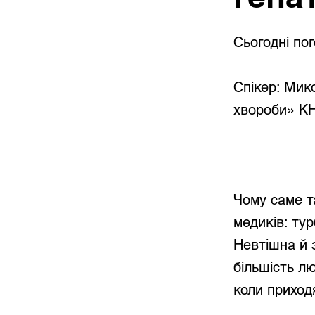
Сьогодні пог
Спікер: Мико
хвороби» 
Чому саме т
медиків: ту
Невтішна й 
більшість л
коли приходя