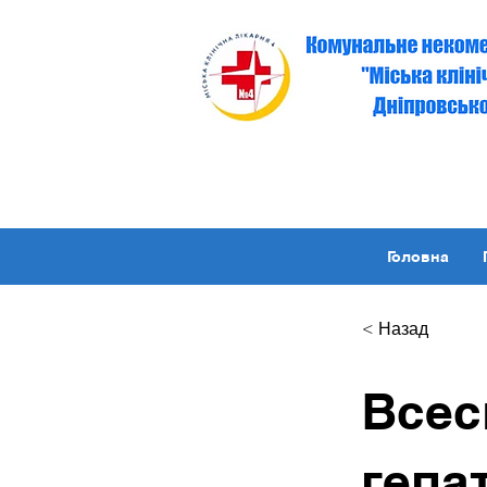
Головна
< Назад
Всес
гепа