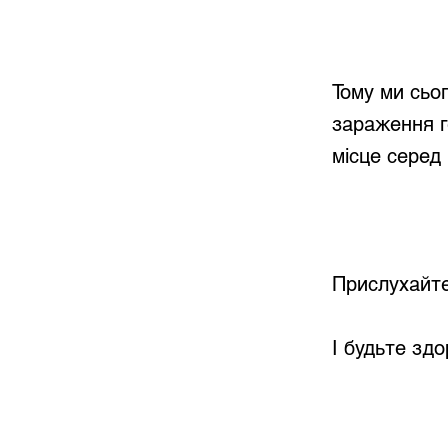
Тому ми сьо
зараження г
місце серед 
Прислухайтес
І будьте здо