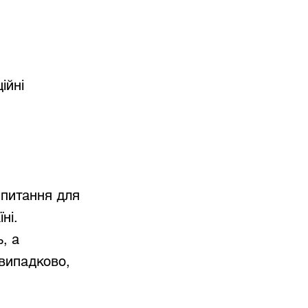
ійні
 питання для
ні.
, а
випадково,