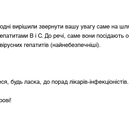
годні вирішили звернути вашу увагу саме на шл
епатитами В і С. До речі, саме вони посідають 
вірусних гепатитів (найнебезпечніші).
я, будь ласка, до порад лікарів-інфекціоністів.
рові!