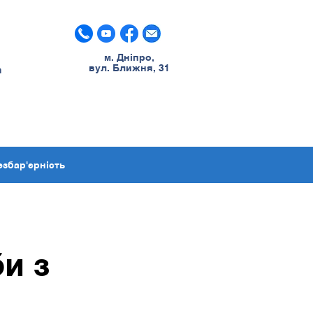
м. Дніпро,
вул. Ближня, 31
m
езбар'єрність
и з