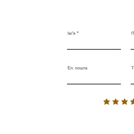
Ім'я
П
Ел. пошта
Т