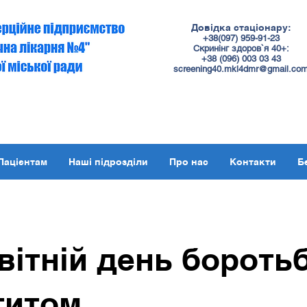
Довідка стаціонару:
+38(097) 959-91-23
Скринінг здоров`я 40+:
+38 (
096
) 003 03 43
screening40.mkl4dmr@gmail.co
Пацієнтам
Наші підрозділи
Про нас
Контакти
Б
вітній день боротьб
титом