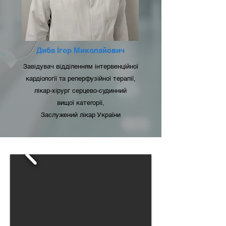
Диба Ігор Миколайович
Завідувач відділенням інтервенційної
кардіології та реперфузійної терапії,
лікар-хірург серцево-судинний
вищої категорії,
Заслужений лікар України