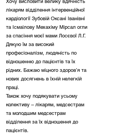
Хочу висловити велику вдячність
лікарям відділення інтервенційної
кардіології Зубовій Оксані Іванівні
та Ісмаілову Мехахіму Мірсал огли
за спасіння моєї мами Лосєвої Л.Г.
Дякую їм за високий
професіоналізм, людяність по
відношенню до пацієнтів та їх
рідних. Бажаю міцного здоров’я та
нових досягнень в їхній нелегкій
праці.
Також хочу подякувати усьому
колективу – лікарям, медсестрам
та молодшим медсестрам
відділення за їх відношення до
пацієнтів.