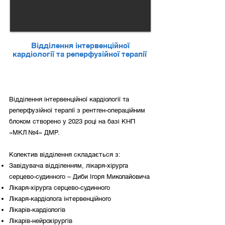
Відділення інтервенційної
кардіології та реперфузійної терапії
Відділення інтервенційної кардіології та
реперфузійної терапії з рентген-операційним
блоком створено у 2023 році на базі КНП
«МКЛ №4» ДМР.
Колектив відділення складається з:
Завідувача відділенням, лікаря-хірурга
серцево-судинного – Диби Ігоря Миколайовича
Лікаря-хірурга серцево-судинного
Лікаря-кардіолога інтервенційного
Лікарів-кардіологів
Лікарів-нейрохірургів