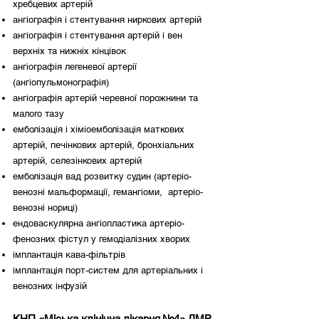
хребцевих артерій
ангіографія і стентування ниркових артерій
ангіографія і стентування артерій і вен
верхніх та нижніх кінцівок
ангіографія легеневої артерії
(ангіопульмонографія)
ангіографія артерій черевної порожнини та
малого тазу
емболізація і хіміоемболізація маткових
артерій, печінкових артерій, бронхіальних
артерій, селезінкових артерій
емболізація вад розвитку судин (артеріо-
венозні мальформації, гемангіоми, артеріо-
венозні нориці)
ендоваскулярна ангіопластика артеріо-
фенозних фістул у гемодіалізних хворих
імплантація кава-фільтрів
імплантація порт-систем для артеріальних і
венозних інфузій
КНП «Міська клінічна лікарня №4» ДМР