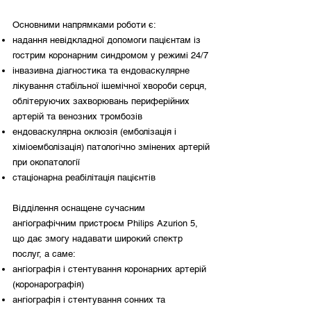
Основними напрямками роботи є:
надання невідкладної допомоги пацієнтам із
гострим коронарним синдромом у режимі 24/7
інвазивна діагностика та ендоваскулярне
лікування стабільної ішемічної хвороби серця,
облітеруючих захворювань периферійних
артерій та венозних тромбозів
ендоваскулярна оклюзія (емболізація і
хіміоемболізація) патологічно змінених артерій
при окопатології
стаціонарна реабілітація пацієнтів
Відділення оснащене сучасним
ангіографічним пристроєм Philips Azurion 5,
що дає змогу надавати широкий спектр
послуг, а саме:
ангіографія і стентування коронарних артерій
(коронарографія)
ангіографія і стентування сонних та