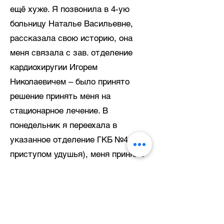
ещё хуже. Я позвонила в 4-ую
больницу Наталье Васильевне,
рассказала свою историю, она
меня связала с зав. отделение
кардиохиругии Игорем
Николаевичем – было принято
решение принять меня на
стационарное лечение. В
понедельник я переехала в
указанное отделение ГКБ №4 (с
приступом удушья), меня приняла
кардиолог Ксения Ивановна и
назначила соответствующую
терапию (капельница). И она
прийдя ко мне позже говорит «ну