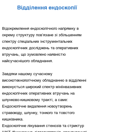
Відділення ендоскопії
Відокремлення ендоскопічного напрямку в
окрему структуру пов’язане зі збільшенням
спектру спеціальних інструментальних
ендоскопічних досліджень та оперативних
втручань, що зумовлено наявністю
найсучаснішого обладнання.
Завдяки нашому сучасному
високотехнологічному обладнанню в відділенні
виконується широкий спектр мініінвазивних
ендоскопічних оперативних втручань на
шлунково-кишковому тракті, а саме:
Ендоскопічне видалення новоутворень
стравоходу, шлунку, тонкого та товстого
кишківника.
Ендоскопічне лікування стенозів та стриктур