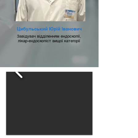
Цибульський Юрій Іванович
Завідувач відділенням ендоскопії,
лікар-ендоскопіст вищої категорії