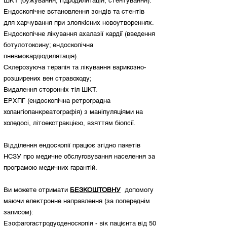
ШКТ (бужування, гідродилятація, стентування).
Ендоскопічне встановлення зондів та стентів
для харчування при злоякісних новоутвореннях.
Ендоскопічне лікування ахалазії кардії (введення
ботулотоксину; ендоскопічна
пневмокардіодилятація).
Склерозуюча терапія та лікування варикозно-
розширених вен стравоходу;
Видалення сторонніх тіл ШКТ.
ЕРХПГ (ендоскопічна ретроградна
холангіопанкреатографія) з маніпуляціями на
холедосі, літоекстракцією, взяттям біопсії.
Відділення ендоскопії працює згідно пакетів
НСЗУ про медичне обслуговування населення за
програмою медичних гарантій.
Ви можете отримати
БЕЗКОШТОВНУ
допомогу
маючи електронне направлення (за попереднім
записом):
Езофагогастродуоденоскопія - вік пацієнта від 50