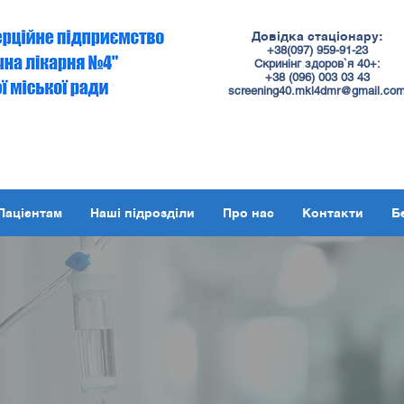
Довідка стаціонару:
+38(097) 959-91-23
Скринінг здоров`я 40+:
+38 (
096
) 003 03 43
screening40.mkl4dmr@gmail.co
Пацієнтам
Наші підрозділи
Про нас
Контакти
Б