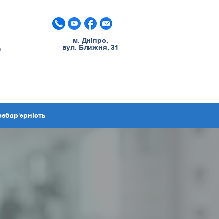
м. Дніпро,
вул. Ближня, 31
m
езбар'єрність