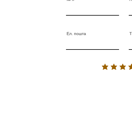
Ел. пошта
Т