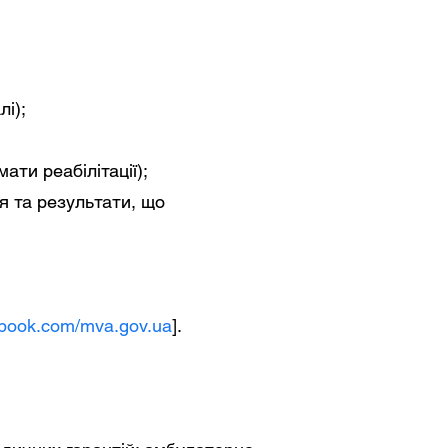
і);
ати реабілітації);
ня та результати, що
ebook.com/mva.gov.ua
].