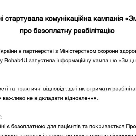
ні стартувала комунікаційна кампанія «З
про безоплатну реабілітацію
країни в партнерстві з Міністерством охорони здоров
ту Rehab4U запустила інформаційну кампанію «Зміцн
ті та практичні відповіді: де і як отримати реабіліт
му важливо не відкладати відновлення.
:
аїні є безоплатною для пацієнтів та покривається Пр
оказових підходах і надається мультидисциплінарною