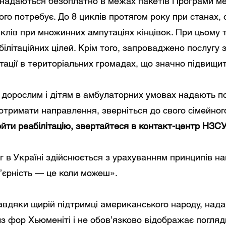
їні надаються безоплатно в межах пакетів Програми м
цього потребує. До 8 циклів протягом року при станах
клів при множинних ампутаціях кінцівок. При цьому 
літаційних цілей. Крім того, запроваджено послугу з 
тації в територіальних громадах, що значно підвищи
у дорослим і дітям в амбулаторних умовах надають п
отримати направлення, зверніться до свого сімейног
ройти реабілітацію, звертайтеся в контакт-центр НЗС
г в Україні здійснюється з урахуванням принципів на
’єрність — це коли можеш».
вдяки щирій підтримці американського народу, нада
лз фор Хьюменіті i не обов’язково відображає погл