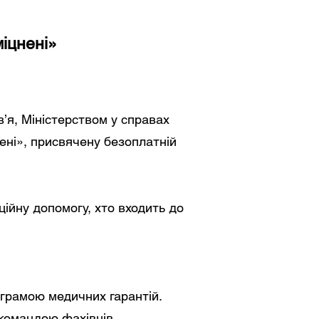
міцнені»
’я, Міністерством у справах
ені», присвячену безоплатній
аційну допомогу, хто входить до
ограмою медичних гарантій.
 командою фахівців.