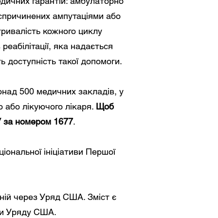
едичних гарантій: амбулаторно
, спричинених ампутаціями або
тривалість кожного циклу
реабілітації, яка надається
ть доступність такої допомоги.
онад 500 медичних закладів, у
о або лікуючого лікаря.
Щоб
У за номером 1677
.
ціональної ініціативи Першої
ній через Уряд США. Зміст є
яди Уряду США.