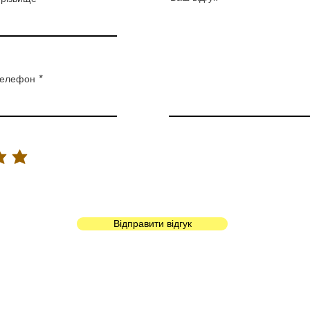
елефон
Відправити відгук
© 2023.
Комунальне некомерційне підприємство
"Міська клінічна лікарня №4"