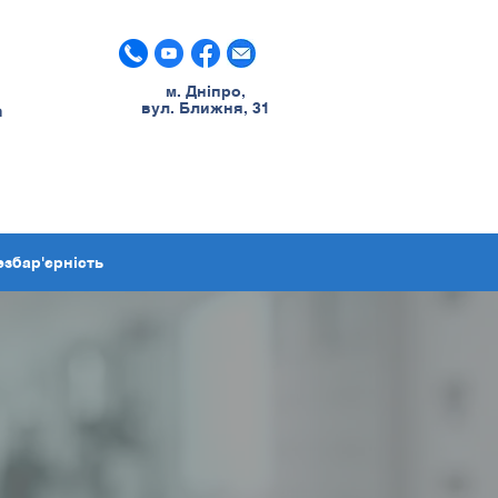
м. Дніпро,
вул. Ближня, 31
m
езбар'єрність