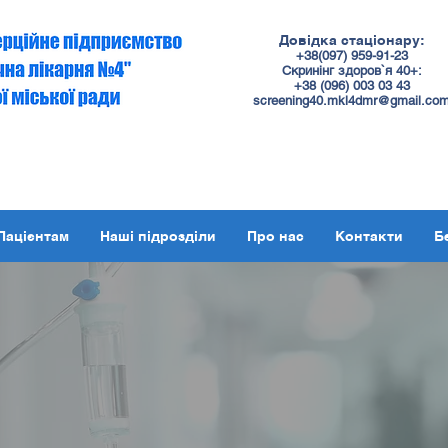
Довідка стаціонару:
+38(097) 959-91-23
Скринінг здоров`я 40+:
+38 (
096
) 003 03 43
screening40.mkl4dmr@gmail.co
Пацієнтам
Наші підрозділи
Про нас
Контакти
Б