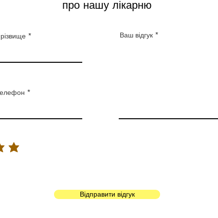
про нашу лікарню
Ваш відгук
різвище
елефон
Відправити відгук