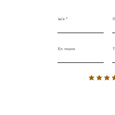
Ім'я
П
Ел. пошта
Т